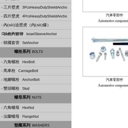
三片壁虎
3PcsHeavyDutyShieldAncho
汽車零部件
四片壁虎
4PcsHeavyDutyShieldAncho
Automotive componen
內(nèi)迫壁虎（內(nèi)爆）
DropInAnchor
以色列套管
IsraelSleeveAnchor
韓國套管
SetAnchor
螺栓系列
BOLTS
六角螺栓
HexBolt
馬車栓
CarriageBolt
地腳螺栓
AnchorBolt
汽車零部件
Automotive componen
雙頭螺栓
Stud
螺母系列
NUTS
六角螺母
HexNut
法蘭螺母
FlangeNut
墊圈系列
WASHERS