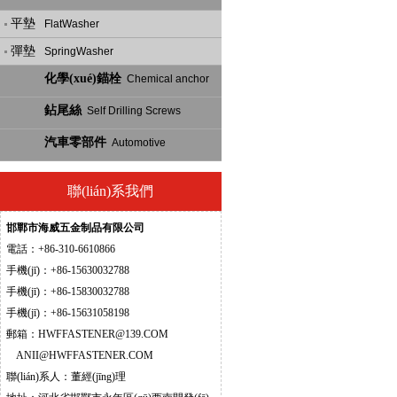
平墊
FlatWasher
彈墊
SpringWasher
化學(xué)錨栓
Chemical anchor
鉆尾絲
Self Drilling Screws
汽車零部件
Automotive
聯(lián)系我們
邯鄲市海威五金制品有限公司
電話：+86-310-6610866
手機(jī)：+86-
15630032788
手機(jī)：
+86-15830032788
手機(jī)：
+86-15631058198
郵箱：
HWFFASTENER@139.COM
ANII@HWFFASTENER.COM
聯(lián)系人：董經(jīng)理