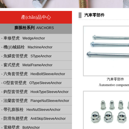
汽車零部件
產(chǎn)品中心
膨脹栓系列
ANCHORS
車修壁虎
WedgeAnchor
機(jī)械錨栓
MachineAnchor
魚鱗套管壁虎
STypeAnchor
窗式壁虎
MetalFrameAnchor
六角套管壁虎
HexBoltSleeveAnchor
汽車零部件
O型套管壁虎
OTypeSleeveAnchor
Automotive componen
鉤型套管壁虎
HookTypeSleeveAnchor
法蘭套管壁虎
FlangeNutSleeveAnchor
帶孔膨脹栓
HexNutSleeveAnchor
防滑魚翅壁虎
AntiSkipSleeveAnchor
電梯壁虎
BoltAnchor