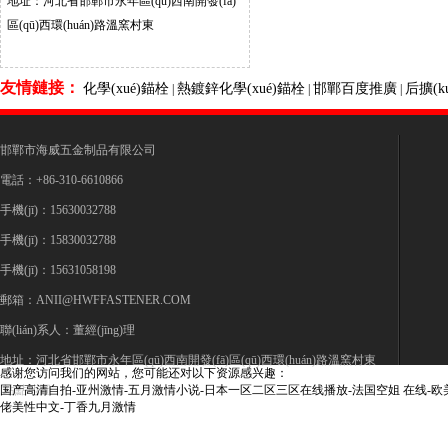
地址：河北省邯鄲市永年區(qū)西南開發(fā)
區(qū)西環(huán)路溫窯村東
友情鏈接：
化學(xué)錨栓
熱鍍鋅化學(xué)錨栓
邯鄲百度推廣
后擴(k
|
|
|
邯鄲市海威五金制品有限公司
電話：+86-310-6610866
手機(jī)：15630032788
手機(jī)
：
15830032788
手機(jī)：
15631058198
郵箱：ANII@HWFFASTENER.COM
聯(lián)系人：董經(jīng)理
地址：河北省邯鄲市永年區(qū)西南開發(fā)區(qū)西環(huán)路溫窯村東
感谢您访问我们的网站，您可能还对以下资源感兴趣：
国产高清自拍-亚州激情-五月激情小说-日本一区二区三区在线播放-法国空姐 在线-欧美
站點地圖
佬美性中文-丁香九月激情